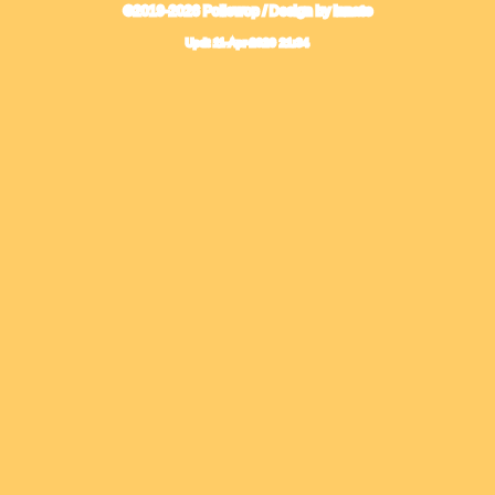
©2019-2026 Pollewop / Design by
Innato
Updt
11-Apr-2020 21:34